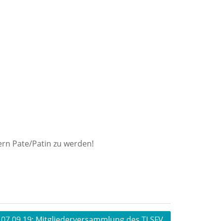
ern Pate/Patin zu werden!
07.09.19: Mitgliederversammlung des TLSFV