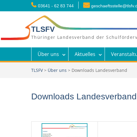
Skip
03641 - 62 83 744
geschaeftsstelle@tlsfv.
to
content
TLSFV
Thüringer Landesverband der Schulförderv
Über uns
Aktuelles
Veranstalt
TLSFV
>
Über uns
>
Downloads Landesverband
Downloads Landesverband