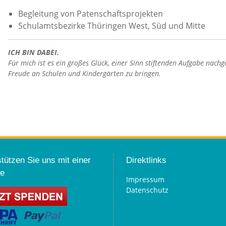
Begleitung von Patenschaftsprojekten
Schulamtsbezirke Thüringen West, Süd und Mitte
ICH BIN DABEI.
Für mich ist es ein großes Glück, einer Sinn stiftenden Aufgabe nac
Freude an Schulen und Kindergärten zu bringen.
tützen Sie uns mit einer
Direktlinks
e
Impressum
Datenschutz