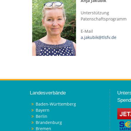
Anja Jakubik
Unterstützung
Patenschaftsprogramm
E-Mail
a.jakubik@tlsfv.de
Landesverbände
Unters
Spend
Baden-Württemberg
Bayern
Berlin
Brandenburg
Bremen