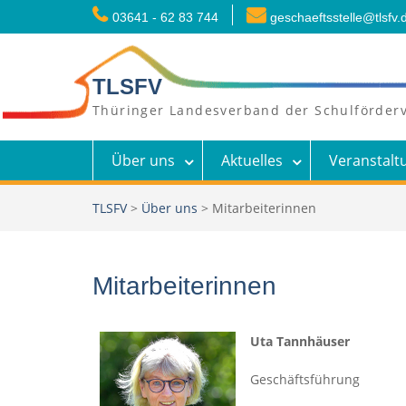
Skip
03641 - 62 83 744
geschaeftsstelle@tlsfv.
to
content
TLSFV
Thüringer Landesverband der Schulförderv
Über uns
Aktuelles
Veranstalt
TLSFV
>
Über uns
>
Mitarbeiterinnen
Mitarbeiterinnen
Uta Tannhäuser
Geschäftsführung