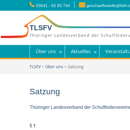
Skip
03641 - 62 83 744
geschaeftsstelle@tlsfv.
to
content
TLSFV
Thüringer Landesverband der Schulförderv
Über uns
Aktuelles
Veranstalt
TLSFV
>
Über uns
>
Satzung
Satzung
Thüringer Landesverband der Schulfördervereine
§ 1