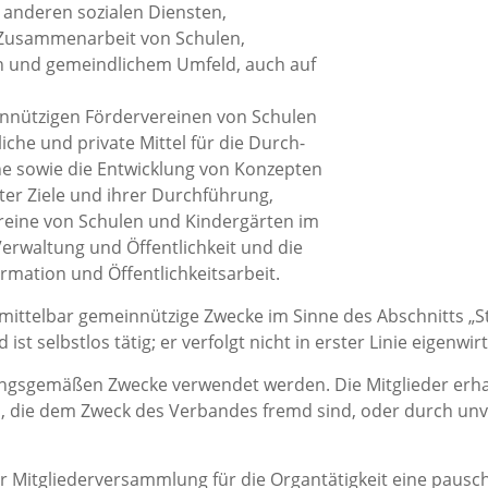
d anderen sozialen Diensten,
r Zusammenarbeit von Schulen,
rn und gemeindlichem Umfeld, auch auf
innützigen Fördervereinen von Schulen
che und private Mittel für die Durch-
ne sowie die Entwicklung von Konzepten
r Ziele und ihrer Durchführung,
ereine von Schulen und Kindergärten im
 Verwaltung und Öffentlichkeit und die
mation und Öffentlichkeitsarbeit.
nmittelbar gemeinnützige Zwecke im Sinne des Abschnitts „
t selbstlos tätig; er verfolgt nicht in erster Linie eigenwir
zungsgemäßen Zwecke verwendet werden. Die Mitglieder erh
n, die dem Zweck des Verbandes fremd sind, oder durch u
r Mitgliederversammlung für die Organtätigkeit eine paus