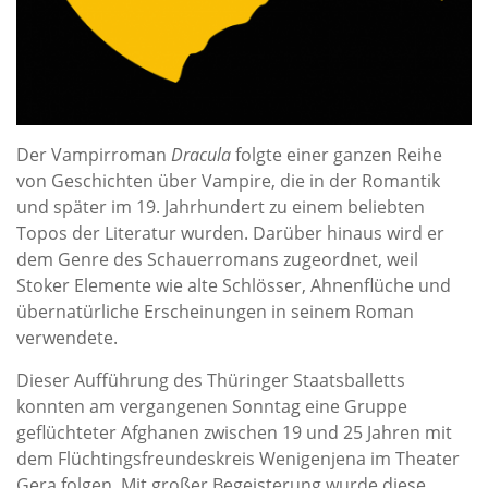
Der Vampirroman
Dracula
folgte einer ganzen Reihe
von Geschichten über Vampire, die in der Romantik
und später im 19. Jahrhundert zu einem beliebten
Topos der Literatur wurden. Darüber hinaus wird er
dem Genre des Schauerromans zugeordnet, weil
Stoker Elemente wie alte Schlösser, Ahnenflüche und
übernatürliche Erscheinungen in seinem Roman
verwendete.
Dieser Aufführung des Thüringer Staatsballetts
konnten am vergangenen Sonntag eine Gruppe
geflüchteter Afghanen zwischen 19 und 25 Jahren mit
dem Flüchtingsfreundeskreis Wenigenjena im Theater
Gera folgen. Mit großer Begeisterung wurde diese