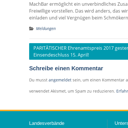
MachBar ermöglicht ein unverbindliches Zusamm
Freiwillige vorstellen. Das wird anders, das 
einladen und viel Vergnügen beim Schmökern
Meldungen
Beitragsnavigation
PARITÄTISCHER Ehrenamtspreis 2017 gester
Einsendeschluss 15. April!
Schreibe einen Kommentar
Du musst
angemeldet
sein, um einen Kommentar 
verwendet Akismet, um Spam zu reduzieren.
Erfah
Landesverbände
Unters