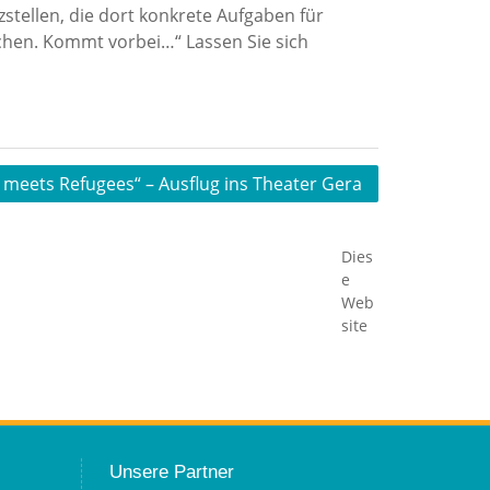
stellen, die dort konkrete Aufgaben für
aschen. Kommt vorbei…“ Lassen Sie sich
 meets Refugees“ – Ausflug ins Theater Gera
Dies
e
Web
site
Unsere Partner