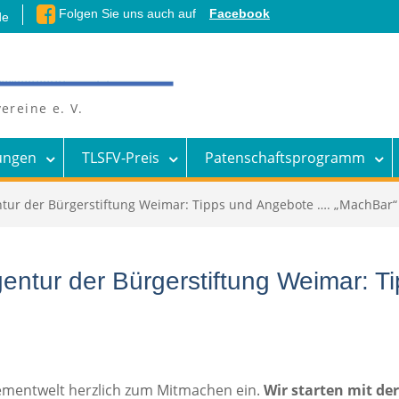
Folgen Sie uns auch auf
Facebook
de
ereine e. V.
ungen
TLSFV-Preis
Patenschaftsprogramm
ur der Bürgerstiftung Weimar: Tipps und Angebote …. „MachBar“ 
ntur der Bürgerstiftung Weimar: T
gementwelt herzlich zum Mitmachen ein.
Wir starten mit de