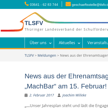
Skip
03641 - 62 83 744
geschaeftsstelle@tlsfv.
to
content
TLSFV
Thüringer Landesverband der Schulförderv
Über uns
Aktuelles
Veranstalt
TLSFV
>
Meldungen
>
News aus der Ehrenamtsagent
News aus der Ehrenamtsage
„MachBar“ am 15. Februar!
2. Februar 2017
Joachim Willeke
„…
Unser Jahresplan steht und lädt die Enga