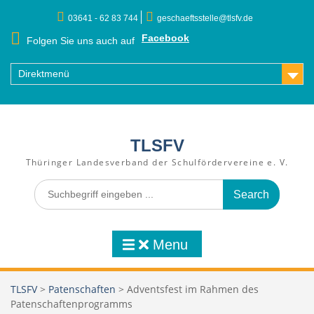
Skip
03641 - 62 83 744
geschaeftsstelle@tlsfv.de
to
content
Facebook
Folgen Sie uns auch auf
Direktmenü
TLSFV
Thüringer Landesverband der Schulfördervereine e. V.
Search
for:
Menu
TLSFV
>
Patenschaften
>
Adventsfest im Rahmen des
Patenschaftenprogramms