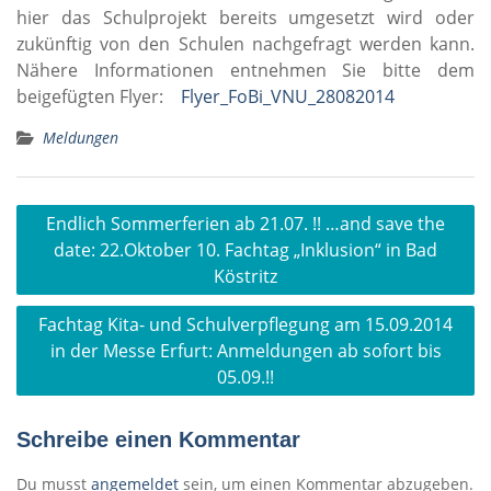
hier das Schulprojekt bereits umgesetzt wird oder
zukünftig von den Schulen nachgefragt werden kann.
Nähere Informationen entnehmen Sie bitte dem
beigefügten Flyer:
Flyer_FoBi_VNU_28082014
Meldungen
Beitragsnavigation
Endlich Sommerferien ab 21.07. !! …and save the
date: 22.Oktober 10. Fachtag „Inklusion“ in Bad
Köstritz
Fachtag Kita- und Schulverpflegung am 15.09.2014
in der Messe Erfurt: Anmeldungen ab sofort bis
05.09.!!
Schreibe einen Kommentar
Du musst
angemeldet
sein, um einen Kommentar abzugeben.