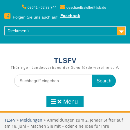
Skip
03641 - 62 83 744
geschaeftsstelle@tlsfv.de
to
content
Facebook
Folgen Sie uns auch auf
Direktmenü
TLSFV
Thüringer Landesverband der Schulfördervereine e. V.
Search
for:
Menu
TLSFV
>
Meldungen
>
Anmeldungen zum 2. Jenaer Stifterlauf
am 18. Juni – Machen Sie mit – oder eine Idee für Ihre