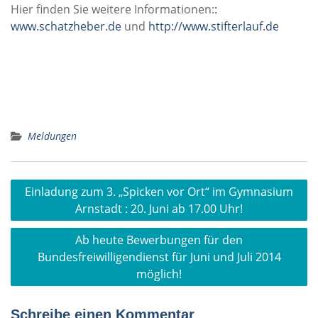
Hier finden Sie weitere Informationen:
:
www.schatzheber.de
und
http://www.stifterlauf.de
Meldungen
Beitragsnavigation
Einladung zum 3. „Spicken vor Ort“ im Gymnasium
Arnstadt : 20. Juni ab 17.00 Uhr!
Ab heute Bewerbungen für den
Bundesfreiwilligendienst für Juni und Juli 2014
möglich!
Schreibe einen Kommentar