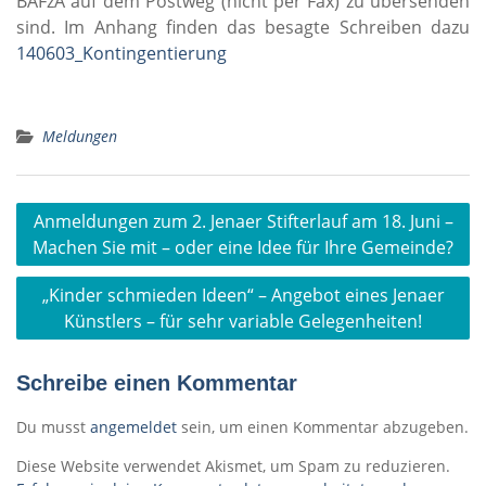
BAFzA auf dem Postweg (nicht per Fax) zu übersenden
sind. Im Anhang finden das besagte Schreiben dazu
140603_Kontingentierung
Meldungen
Beitragsnavigation
Anmeldungen zum 2. Jenaer Stifterlauf am 18. Juni –
Machen Sie mit – oder eine Idee für Ihre Gemeinde?
„Kinder schmieden Ideen“ – Angebot eines Jenaer
Künstlers – für sehr variable Gelegenheiten!
Schreibe einen Kommentar
Du musst
angemeldet
sein, um einen Kommentar abzugeben.
Diese Website verwendet Akismet, um Spam zu reduzieren.