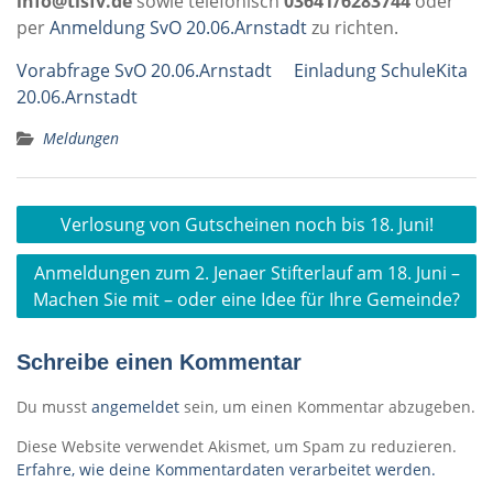
info@tlsfv.de
sowie telefonisch
03641/6283744
oder
per
Anmeldung SvO 20.06.Arnstadt
zu richten.
Vorabfrage SvO 20.06.Arnstadt
Einladung SchuleKita
20.06.Arnstadt
Meldungen
Beitragsnavigation
Verlosung von Gutscheinen noch bis 18. Juni!
Anmeldungen zum 2. Jenaer Stifterlauf am 18. Juni –
Machen Sie mit – oder eine Idee für Ihre Gemeinde?
Schreibe einen Kommentar
Du musst
angemeldet
sein, um einen Kommentar abzugeben.
Diese Website verwendet Akismet, um Spam zu reduzieren.
Erfahre, wie deine Kommentardaten verarbeitet werden.