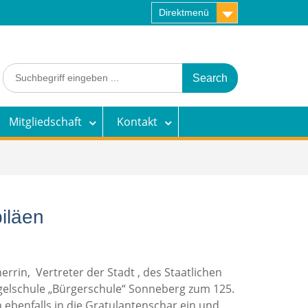
Direktmenü
Search
for:
Mitgliedschaft
Kontakt
iläen
rin, Vertreter der Stadt , des Staatlichen
egelschule „Bürgerschule“ Sonneberg zum 125.
ebenfalls in die Gratulantenschar ein und