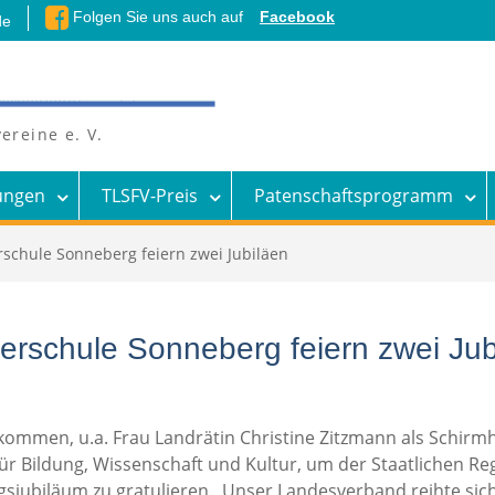
Folgen Sie uns auch auf
Facebook
de
ereine e. V.
ungen
TLSFV-Preis
Patenschaftsprogramm
schule Sonneberg feiern zwei Jubiläen
erschule Sonneberg feiern zwei Jub
mmen, u.a. Frau Landrätin Christine Zitzmann als Schirmher
ür Bildung, Wissenschaft und Kultur, um der Staatlichen R
jubiläum zu gratulieren. Unser Landesverband reihte sich 