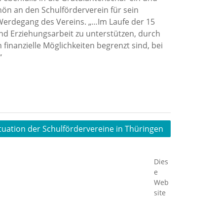
ön an den Schulförderverein für sein
erdegang des Vereins. „…Im Laufe der 15
nd Erziehungsarbeit zu unterstützen, durch
inanzielle Möglichkeiten begrenzt sind, bei
“
ituation der Schulfördervereine in Thüringen
Dies
e
Web
site