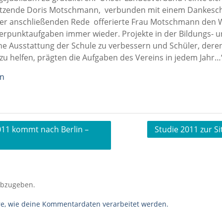
sitzende Doris Motschmann, verbunden mit einem Dankesch
der anschließenden Rede offerierte Frau Motschmann den W
erpunktaufgaben immer wieder. Projekte in der Bildungs- u
e Ausstattung der Schule zu verbessern und Schüler, deren f
zu helfen, prägten die Aufgaben des Vereins in jedem Jahr…
in
2011 kommt nach Berlin –
Studie 2011 zur S
abzugeben.
re, wie deine Kommentardaten verarbeitet werden.