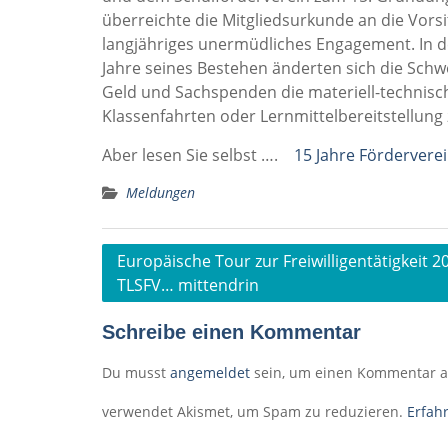
überreichte die Mitgliedsurkunde an die Vor
langjähriges unermüdliches Engagement. In 
Jahre seines Bestehen änderten sich die Schw
Geld und Sachspenden die materiell-technisch
Klassenfahrten oder Lernmittelbereitstellung 
Aber lesen Sie selbst ….
15 Jahre Fördervere
Meldungen
Beitragsnavigation
Europäische Tour zur Freiwilligentätigkeit 
TLSFV… mittendrin
Schreibe einen Kommentar
Du musst
angemeldet
sein, um einen Kommentar 
verwendet Akismet, um Spam zu reduzieren.
Erfah