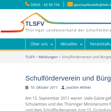
Skip
03641 - 62 83 744
geschaeftsstelle@tlsfv.
to
content
TLSFV
Thüringer Landesverband der Schulförderv
Über uns
Aktuelles
Veranstalt
TLSFV
>
Meldungen
>
Schulförderverein und Bürger
Schulförderverein und Bürg
10. Oktober 2011
Joachim Willeke
Am 15. September 2011 waren viele Gäste geko
Schulamtes und des Thüringer Ministeriums f
und dem Schulförderverein zum 15. Gründungs