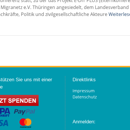
nferenz statt, zu der das Projekt E-DIT PLUS (Elternkonfer
bei Migranetz e.V. Thüringen angesiedelt, dem Landesverban
chkräfte, Politik und zivilgesellschaftliche Akteure
Weiterle
tützen Sie uns mit einer
Direktlinks
e
Impressum
Datenschutz
Anmelden: