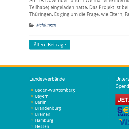
Am 19. November fand in Weimar eine Elternko
Teilhabe) eingeladen hatte. Das Projekt ist 
Thüringen. Es ging um die Frage, wie Eltern, Fa
Meldungen
Beitragsnavigation
Ältere Beiträge
Landesverbände
Unters
Spend
Baden-Württemberg
Bayern
Berlin
Brandenburg
Bremen
Hamburg
Hessen