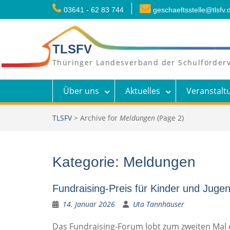
Skip
03641 - 62 83 744
geschaeftsstelle@tlsfv.
to
content
TLSFV
Thüringer Landesverband der Schulförderv
Über uns
Aktuelles
Veranstalt
TLSFV
>
Archive for
Meldungen
(Page 2)
Kategorie:
Meldungen
Fundraising-Preis für Kinder und Jugen
14. Januar 2026
Uta Tannhäuser
Das Fundraising-Forum lobt zum zweiten Mal e