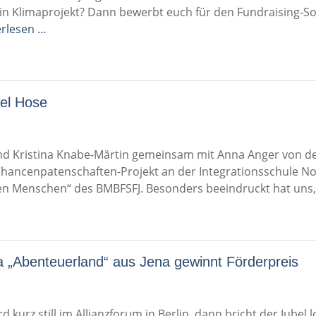
 ein Klimaprojekt? Dann bewerbt euch für den Fundraising-S
erlesen …
el Hose
d Kristina Knabe-Märtin gemeinsam mit Anna Anger von der
ancenpatenschaften-Projekt an der Integrationsschule Noh
 Menschen“ des BMBFSFJ. Besonders beeindruckt hat uns, 
a „Abenteuerland“ aus Jena gewinnt Förderpreis
ird kurz still im Allianzforum in Berlin, dann bricht der Jube