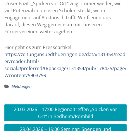
Unser Fazit: „Spicken vor Ort“ zeigt immer wieder, wie
viel Potenzial in unseren Schulen steckt, wenn
Engagement auf Austausch trifft. Wir freuen uns
darauf, diesen Weg gemeinsam mit unseren
Fördervereinen weiterzugehen.
Hier geht es zum Presseartikel
https://zeitung.insuedthueringen.de/data/131354/read
er/reader.html?
social#!preferred/0/package/131354/pub/178425/page/
7/content/5903799
Meldungen
Beitragsnavigation
20.03.2026 – 17:00 Regionaltreffen „Spicken vor
Ort“ in Bedheim/Römhild
29.04.2026 – 19:00 Seminar: Spenden und