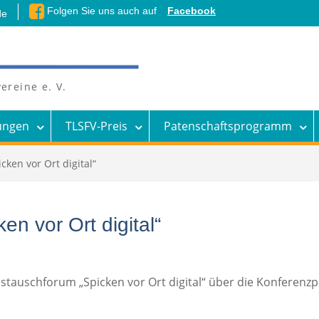
Folgen Sie uns auch auf
Facebook
de
ereine e. V.
ungen
TLSFV-Preis
Patenschaftsprogramm
cken vor Ort digital“
en vor Ort digital“
auschforum „Spicken vor Ort digital“ über die Konferenzplat