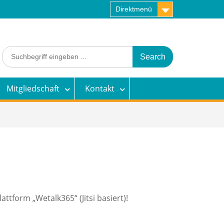
Direktmenü
Search
for:
Mitgliedschaft
Kontakt
tform „Wetalk365“ (Jitsi basiert)!