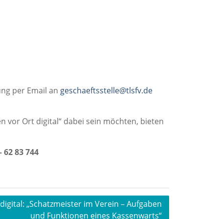
ung per Email an
geschaeftsstelle@tlsfv.de
n vor Ort digital“ dabei sein möchten, bieten
– 62 83 744
digital: „Schatzmeister im Verein – Aufgaben
und Funktionen eines Kassenwarts“