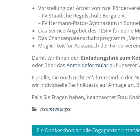
Vorstellung der Arbeit von zwei Förderverei
– FV Staatliche Regelschule Berga e.V.
– FV Hermann-Pistor-Gymnasium in Sonneb
Das Service-Angebot des TLSFV für seine Mi
Das Chancenpatenschaftsprogramm „Mens
Möglichkeit für Austausch der Förderverei
Damit wir Ihnen den
Einladungslink zum K
oder über das
Anmeldeformular
auf unserer 
Für alle, die noch nicht erfahren sind in der 
wir individuelle Techniktests auf Anfrage an. 
Falls Sie Fragen haben, beantwortet Frau Knab
Veranstaltungen
Beitragsnavigation
Ein Dankeschön an alle Engagierten: Intervie