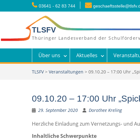
Skip
03641 - 62 83 744
geschaeftsstelle@tlsfv.
to
content
TLSFV
Thüringer Landesverband der Schulförderv
Über uns
Aktuelles
Veranstalt
TLSFV
>
Veranstaltungen
>
09.10.20 – 17:00 Uhr „Spi
09.10.20 – 17:00 Uhr „Spick
29. September 2020
Dorothee Kreling
Herzliche Einladung zum Vernetzungs- und Aust
Inhaltliche Schwerpunkte