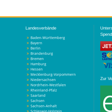
Landesverbände
Unters
Spend
Baden-Württemberg
Bayern
Berlin
Brandenburg
Bremen
Hamburg
Hessen
Mecklenburg-Vorpommern
Zur V
Niedersachsen
Nordrhein-Westfalen
Rheinland-Pfalz
Saarland
Sachsen
Sachsen-Anhalt
Schleswig-Holstein