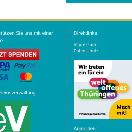
tützen Sie uns mit einer
Direktlinks
e
Impressum
Datenschutz
ereinsverwaltung
Anmelden: