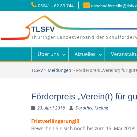
Skip
03641 - 62 83 744
geschaeftsstelle@tlsfv.
to
content
TLSFV
Thüringer Landesverband der Schulförderv
Über uns
Aktuelles
Veranstalt
TLSFV
>
Meldungen
>
Förderpreis „Verein(t) für gu
Förderpreis „Verein(t) für 
23. April 2018
Dorothee Kreling
Fristverlängerung!!!
Bewerben Sie sich noch bis zum 15. Mai 2018!