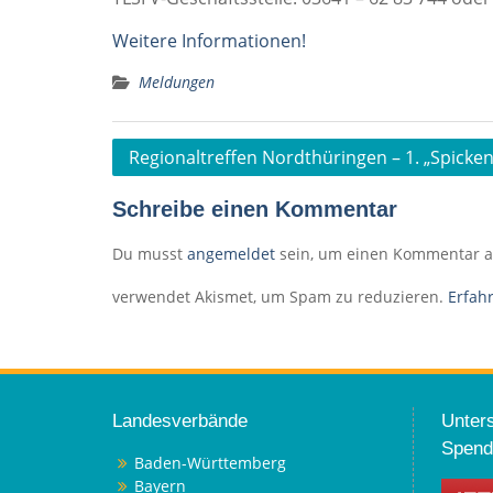
Weitere Informationen!
Meldungen
Beitragsnavigation
Regionaltreffen Nordthüringen – 1. „Spicken
Schreibe einen Kommentar
Du musst
angemeldet
sein, um einen Kommentar 
verwendet Akismet, um Spam zu reduzieren.
Erfah
Landesverbände
Unters
Spend
Baden-Württemberg
Bayern