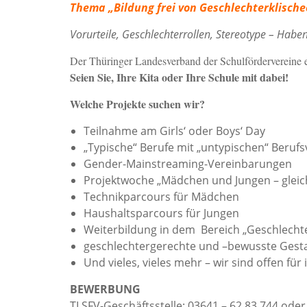
Thema „Bildung frei von Geschlechterklischee
Vorurteile, Geschlechterrollen, Stereotype – Hab
Der Thüringer Landesverband der Schulfördervereine e
Seien Sie, Ihre Kita oder Ihre Schule mit dabei!
Welche Projekte suchen wir?
Teilnahme am Girls‘ oder Boys‘ Day
„Typische“ Berufe mit „untypischen“ Berufs
Gender-Mainstreaming-Vereinbarungen
Projektwoche „Mädchen und Jungen – gleich
Technikparcours für Mädchen
Haushaltsparcours für Jungen
Weiterbildung in dem Bereich „Geschlechter
geschlechtergerechte und –bewusste Gesta
Und vieles, vieles mehr – wir sind offen für 
BEWERBUNG
TLSFV-Geschäftsstelle: 03641 – 62 83 744 oder