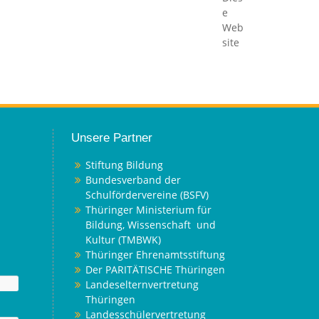
e
Web
site
Unsere Partner
Stiftung Bildung
Bundesverband der
Schulfördervereine (BSFV)
Thüringer Ministerium für
Bildung, Wissenschaft und
Kultur (TMBWK)
Thüringer Ehrenamtsstiftung
Der PARITÄTISCHE Thüringen
Landeselternvertretung
Thüringen
Landesschülervertretung