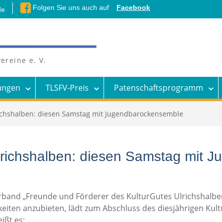
Folgen Sie uns auch auf
Facebook
de
ereine e. V.
ungen
TLSFV-Preis
Patenschaftsprogramm
ichshalben: diesen Samstag mit Jugendbarockensemble
lrichshalben: diesen Samstag mit 
band „Freunde und Förderer des KulturGutes Ulrichshalben e.
chkeiten anzubieten, lädt zum Abschluss des diesjährigen 
ißt es: