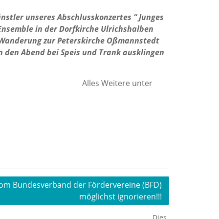
stler unseres Abschlusskonzertes “ Junges
Ensemble in der Dorfkirche Ulrichshalben
he Wanderung zur Peterskirche Oßmannstedt
n den Abend bei Speis und Trank ausklingen
. ausgerichtet. Alles Weitere unter
vom Bundesverband der Fördervereine (BFD)
möglichst ignorieren!!!
Dies