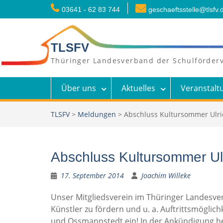
Skip
03641 - 62 83 744
geschaeftsstelle@tlsfv.
to
content
TLSFV
Thüringer Landesverband der Schulförderv
Über uns
Aktuelles
Veranstalt
TLSFV
>
Meldungen
>
Abschluss Kultursommer Ulr
Abschluss Kultursommer U
17. September 2014
Joachim Willeke
Unser Mitgliedsverein im Thüringer Landesver
Künstler zu fördern und u. a. Auftrittsmögli
und Ossmannstedt ein! In der Ankündigung he