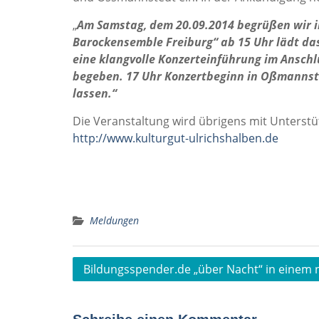
„
Am Samstag, dem 20.09.2014 begrüßen wir i
Barockensemble Freiburg“ ab 15 Uhr lädt das
eine klangvolle Konzerteinführung im Ansch
begeben. 17 Uhr Konzertbeginn in Oßmannste
lassen.“
Die Veranstaltung wird übrigens mit U
http://www.kulturgut-ulrichshalben.de
Meldungen
Beitragsnavigation
Bildungsspender.de „über Nacht“ in einem