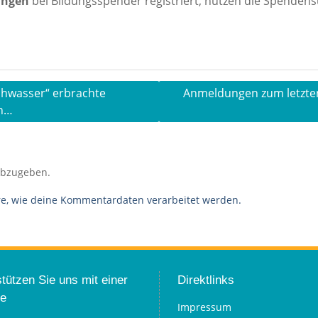
tungen
bei Bildungsspender registriert, nutzen die Spend
chwasser“ erbrachte
Anmeldungen zum letzten 
en…
abzugeben.
re, wie deine Kommentardaten verarbeitet werden.
tützen Sie uns mit einer
Direktlinks
e
Impressum