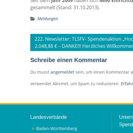
Seit dem
Jahr 2009
haben sich
4490 Einrich
gesammelt (Stand: 31.10.2013).
Meldungen
Beitragsnavigation
222. Newsletter: TLSFV- Spendenaktion „Ho
2.048,88 € – DANKE!!! Herzliches Willkomm
Schreibe einen Kommentar
Du musst
angemeldet
sein, um einen Kommentar 
verwendet Akismet, um Spam zu reduzieren.
Erfah
Landesverbände
Unters
Spend
Baden-Württemberg