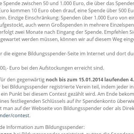
te Spende zwischen 50 und 1.000 Euro, die über das Spenden
 Euro kommen 10 Euro oben drauf, eine Spende über 500 Eu
in. Einzige Einschränkung: Spenden über 1.000 Euro von ei
ufgestockt, auch wenn Großspenden in mehrere Einzelspend
erfolgt zwei Monate nach Eingang der Spende. Empfehlen Si
 abgewartet werden müssen, können wir auf diesem Weg ein
die eigene Bildungsspender-Seite im Internet und dort durc
000,- Euro bei den Aufstockungen erreicht sind.
r für den gegenwärtig
noch bis zum 15.01.2014 laufenden 4
i Bildungsspender registrierte Verein teil, indem jeder i
ein Punkt bei diesem Contest gezählt wird. Am Ende bek
es festliegenden Schlüssels auf ihr Spendenkonto überwiese
det man auf der Webseite von Bildungsspender oder als Direk
nder/contest
.
de Information zum Bildungsspender: