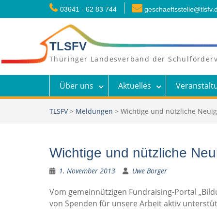
Skip
03641 - 62 83 744
geschaeftsstelle@tlsfv.
to
content
TLSFV
Thüringer Landesverband der Schulförderv
Über uns
Aktuelles
Veranstalt
TLSFV
>
Meldungen
>
Wichtige und nützliche Neui
Wichtige und nützliche Ne
1. November 2013
Uwe Borger
Vom gemeinnützigen Fundraising-Portal „Bild
von Spenden für unsere Arbeit aktiv unterstü