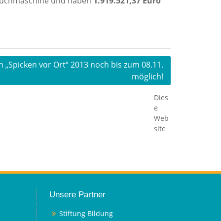
ensuchmaschine und haben
1.919.521,37 Euro
„Spicken vor Ort“ 2013 noch bis zum 08.11.
möglich!
Dies
e
Web
site
Unsere Partner
Stiftung Bildung