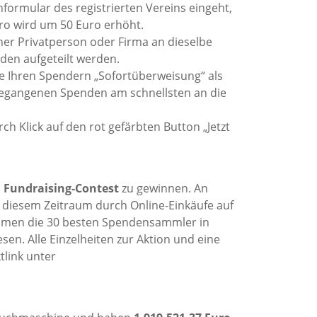
formular des registrierten Vereins eingeht,
ro wird um 50 Euro erhöht.
ner Privatperson oder Firma an dieselbe
en aufgeteilt werden.
e Ihren Spendern „Sofortüberweisung“ als
gegangenen Spenden am schnellsten an die
h Klick auf den rot gefärbten Button „Jetzt
. Fundraising-Contest
zu gewinnen. An
n diesem Zeitraum durch Online-Einkäufe auf
ommen die 30 besten Spendensammler in
n. Alle Einzelheiten zur Aktion und eine
tlink unter