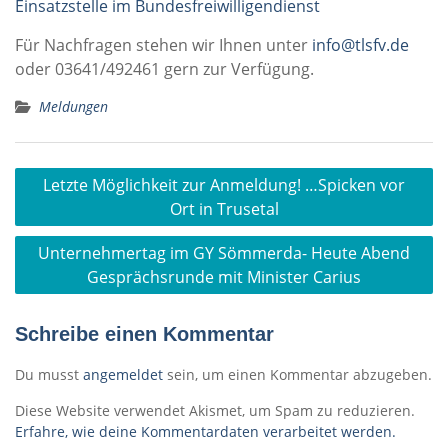
Einsatzstelle im Bundesfreiwilligendienst
Für Nachfragen stehen wir Ihnen unter
info@tlsfv.de
oder 03641/492461 gern zur Verfügung.
Meldungen
Beitragsnavigation
Letzte Möglichkeit zur Anmeldung! …Spicken vor
Ort in Trusetal
Unternehmertag im GY Sömmerda- Heute Abend
Gesprächsrunde mit Minister Carius
Schreibe einen Kommentar
Du musst
angemeldet
sein, um einen Kommentar abzugeben.
Diese Website verwendet Akismet, um Spam zu reduzieren.
Erfahre, wie deine Kommentardaten verarbeitet werden.