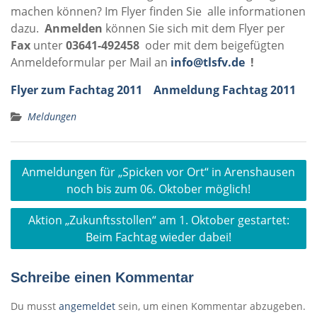
machen können? Im Flyer finden Sie alle informationen
dazu.
Anmelden
können Sie sich mit dem Flyer per
Fax
unter
03641-492458
oder mit dem beigefügten
Anmeldeformular per Mail an
info@tlsfv.de
!
Flyer zum Fachtag 2011
Anmeldung Fachtag 2011
Meldungen
Beitragsnavigation
Anmeldungen für „Spicken vor Ort“ in Arenshausen
noch bis zum 06. Oktober möglich!
Aktion „Zukunftsstollen“ am 1. Oktober gestartet:
Beim Fachtag wieder dabei!
Schreibe einen Kommentar
Du musst
angemeldet
sein, um einen Kommentar abzugeben.