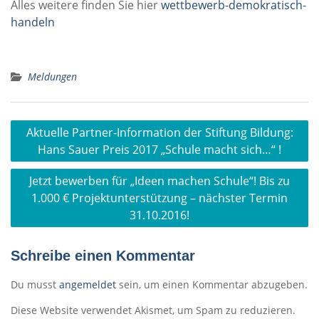
Alles weitere finden Sie hier
wettbewerb-demokratisch-
handeln
Meldungen
Beitragsnavigation
Aktuelle Partner-Information der Stiftung Bildung:
Hans Sauer Preis 2017 „Schule macht sich…“ !
Jetzt bewerben für „Ideen machen Schule“! Bis zu
1.000 € Projektunterstützung – nächster Termin
31.10.2016!
Schreibe einen Kommentar
Du musst
angemeldet
sein, um einen Kommentar abzugeben.
Diese Website verwendet Akismet, um Spam zu reduzieren.