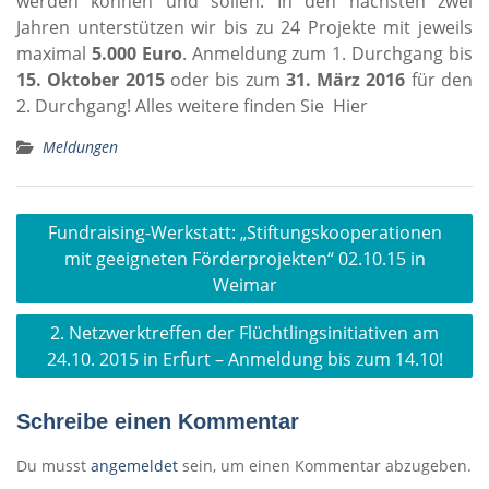
werden können und sollen. In den nächsten zwei
Jahren unterstützen wir bis zu 24 Projekte mit jeweils
maximal
5.000 Euro
. Anmeldung zum 1. Durchgang bis
15. Oktober 2015
oder bis zum
31. März 2016
für den
2. Durchgang! Alles weitere finden Sie Hier
Meldungen
Beitragsnavigation
Fundraising-Werkstatt: „Stiftungskooperationen
mit geeigneten Förderprojekten“ 02.10.15 in
Weimar
2. Netzwerktreffen der Flüchtlingsinitiativen am
24.10. 2015 in Erfurt – Anmeldung bis zum 14.10!
Schreibe einen Kommentar
Du musst
angemeldet
sein, um einen Kommentar abzugeben.