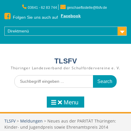
Skip
03641 - 62 83 744
geschaeftsstelle@tlsfv.de
to
content
Facebook
Folgen Sie uns auch auf
Direktmenü
TLSFV
Thüringer Landesverband der Schulfördervereine e. V.
Search
for:
Menu
TLSFV
>
Meldungen
>
Neues aus der PARITÄT Thüringen:
Kinder- und Jugendpreis sowie Ehrenamtspreis 2014