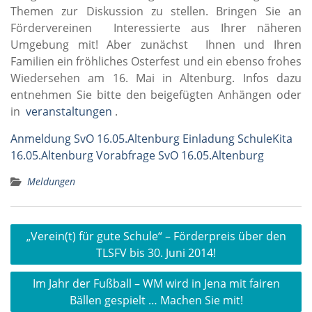
Themen zur Diskussion zu stellen. Bringen Sie an
Fördervereinen Interessierte aus Ihrer näheren
Umgebung mit! Aber zunächst Ihnen und Ihren
Familien ein fröhliches Osterfest und ein ebenso frohes
Wiedersehen am 16. Mai in Altenburg. Infos dazu
entnehmen Sie bitte den beigefügten Anhängen oder
in
veranstaltungen
.
Anmeldung SvO 16.05.Altenburg
Einladung SchuleKita
16.05.Altenburg
Vorabfrage SvO 16.05.Altenburg
Meldungen
Beitragsnavigation
„Verein(t) für gute Schule“ – Förderpreis über den
TLSFV bis 30. Juni 2014!
Im Jahr der Fußball – WM wird in Jena mit fairen
Bällen gespielt … Machen Sie mit!