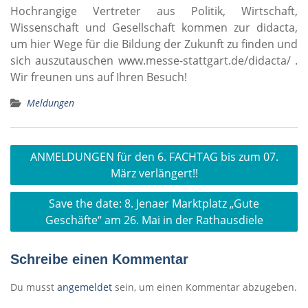
Hochrangige Vertreter aus Politik, Wirtschaft,
Wissenschaft und Gesellschaft kommen zur didacta,
um hier Wege für die Bildung der Zukunft zu finden und
sich auszutauschen www.messe-stattgart.de/didacta/ .
Wir freunen uns auf Ihren Besuch!
Meldungen
Beitragsnavigation
ANMELDUNGEN für den 6. FACHTAG bis zum 07.
März verlängert!!
Save the date: 8. Jenaer Marktplatz „Gute
Geschäfte“ am 26. Mai in der Rathausdiele
Schreibe einen Kommentar
Du musst
angemeldet
sein, um einen Kommentar abzugeben.