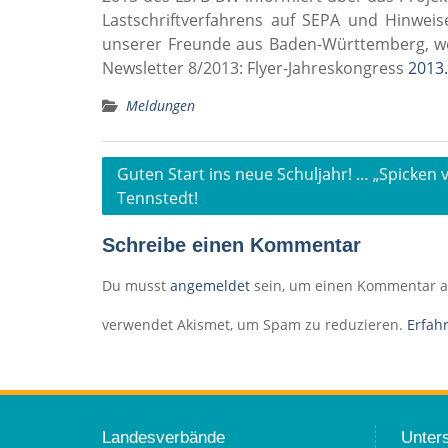
Lastschriftverfahrens auf SEPA und Hinwei
unserer Freunde aus Baden-Württemberg, wel
Newsletter 8/2013: Flyer-Jahreskongress
2013.
Meldungen
Beitragsnavigation
Guten Start ins neue Schuljahr! … „Spicken v
Tennstedt!
Schreibe einen Kommentar
Du musst
angemeldet
sein, um einen Kommentar 
verwendet Akismet, um Spam zu reduzieren.
Erfah
Landesverbände
Unters