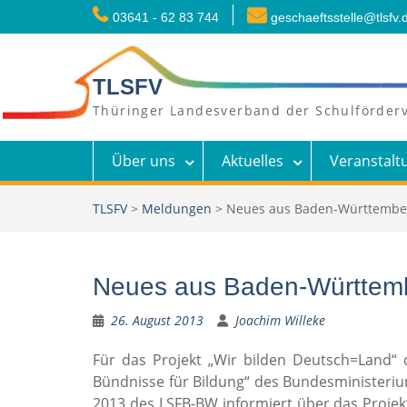
Skip
03641 - 62 83 744
geschaeftsstelle@tlsfv.
to
content
TLSFV
Thüringer Landesverband der Schulförderv
Über uns
Aktuelles
Veranstalt
TLSFV
>
Meldungen
>
Neues aus Baden-Württemberg:
Neues aus Baden-Württember
26. August 2013
Joachim Willeke
Für das Projekt „Wir bilden Deutsch=Land
Bündnisse für Bildung“ des Bundesministeriu
2013 des LSFB-BW informiert über das Projekt