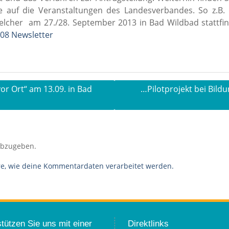
se auf die Veranstaltungen des Landesverbandes. So z.B
cher am 27./28. September 2013 in Bad Wildbad stattfin
08 Newsletter
or Ort“ am 13.09. in Bad
…Pilotprojekt bei Bild
abzugeben.
re, wie deine Kommentardaten verarbeitet werden.
tützen Sie uns mit einer
Direktlinks