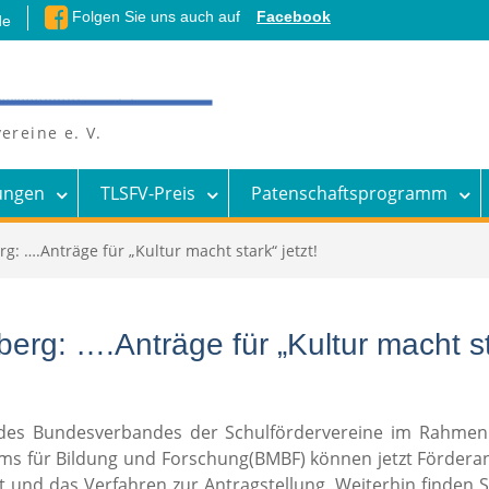
Folgen Sie uns auch auf
Facebook
de
ereine e. V.
ungen
TLSFV-Preis
Patenschaftsprogramm
 ….Anträge für „Kultur macht stark“ jetzt!
g: ….Anträge für „Kultur macht sta
“ des Bundesverbandes der Schulfördervereine im Rahmen
ms für Bildung und Forschung(BMBF) können jetzt Förderan
 und das Verfahren zur Antragstellung. Weiterhin finden 