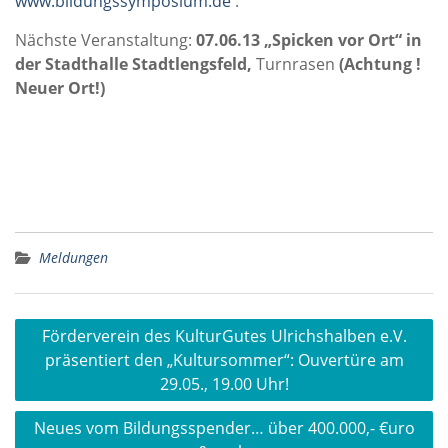
www.bildungssymposium.de
.
Nächste Veranstaltung:
07.06.13 „Spicken vor Ort“ in
der Stadthalle Stadtlengsfeld,
Turnrasen
(Achtung !
Neuer Ort!)
Meldungen
Beitragsnavigation
Förderverein des KulturGutes Ulrichshalben e.V.
präsentiert den „Kultursommer“: Ouvertüre am
29.05., 19.00 Uhr!
Neues vom Bildungsspender… über 400.000,- €uro