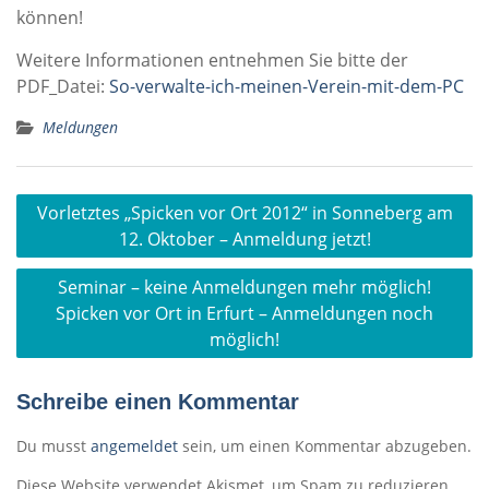
können!
Weitere Informationen entnehmen Sie bitte der
PDF_Datei:
So-verwalte-ich-meinen-Verein-mit-dem-PC
Meldungen
Beitragsnavigation
Vorletztes „Spicken vor Ort 2012“ in Sonneberg am
12. Oktober – Anmeldung jetzt!
Seminar – keine Anmeldungen mehr möglich!
Spicken vor Ort in Erfurt – Anmeldungen noch
möglich!
Schreibe einen Kommentar
Du musst
angemeldet
sein, um einen Kommentar abzugeben.
Diese Website verwendet Akismet, um Spam zu reduzieren.