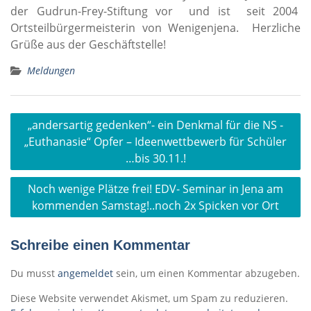
der Gudrun-Frey-Stiftung vor und ist seit 2004
Ortsteilbürgermeisterin von Wenigenjena. Herzliche
Grüße aus der Geschäftstelle!
Meldungen
Beitragsnavigation
„andersartig gedenken“- ein Denkmal für die NS -
„Euthanasie“ Opfer – Ideenwettbewerb für Schüler
…bis 30.11.!
Noch wenige Plätze frei! EDV- Seminar in Jena am
kommenden Samstag!..noch 2x Spicken vor Ort
Schreibe einen Kommentar
Du musst
angemeldet
sein, um einen Kommentar abzugeben.
Diese Website verwendet Akismet, um Spam zu reduzieren.