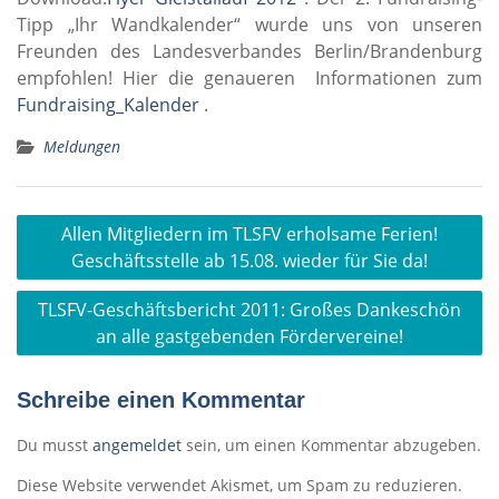
Tipp „Ihr Wandkalender“ wurde uns von unseren
Freunden des Landesverbandes Berlin/Brandenburg
empfohlen! Hier die genaueren Informationen zum
Fundraising_Kalender
.
Meldungen
Beitragsnavigation
Allen Mitgliedern im TLSFV erholsame Ferien!
Geschäftsstelle ab 15.08. wieder für Sie da!
TLSFV-Geschäftsbericht 2011: Großes Dankeschön
an alle gastgebenden Fördervereine!
Schreibe einen Kommentar
Du musst
angemeldet
sein, um einen Kommentar abzugeben.
Diese Website verwendet Akismet, um Spam zu reduzieren.