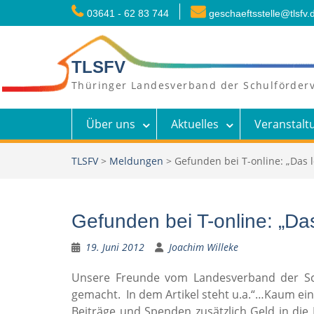
Skip
03641 - 62 83 744
geschaeftsstelle@tlsfv.
to
content
TLSFV
Thüringer Landesverband der Schulförderv
Über uns
Aktuelles
Veranstalt
TLSFV
>
Meldungen
>
Gefunden bei T-online: „Das 
Gefunden bei T-online: „Das
19. Juni 2012
Joachim Willeke
Unsere Freunde vom Landesverband der Sch
gemacht. In dem Artikel steht u.a.“…Kaum ei
Beiträge und Spenden zusätzlich Geld in die 