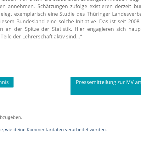
den annehmen. Schätzungen zufolge existieren derzeit b
elegt exemplarisch eine Studie des Thüringer Landesver
 diesem Bundesland eine solche Initiative. Das ist seit 20
 an der Spitze der Statistik. Hier engagieren sich haup
eile der Lehrerschaft aktiv sind…“
hnis
Pressemitteilung zur MV am 
abzugeben.
re, wie deine Kommentardaten verarbeitet werden.