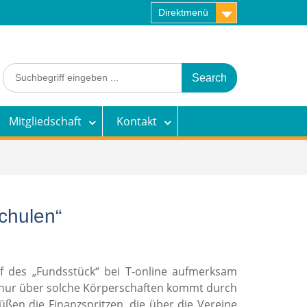
Direktmenü
Search
for:
Mitgliedschaft
Kontakt
Schulen“
 des „Fundsstück“ bei T-online aufmerksam
n nur über solche Körperschaften kommt durch
üßen die Finanzspritzen, die über die Vereine