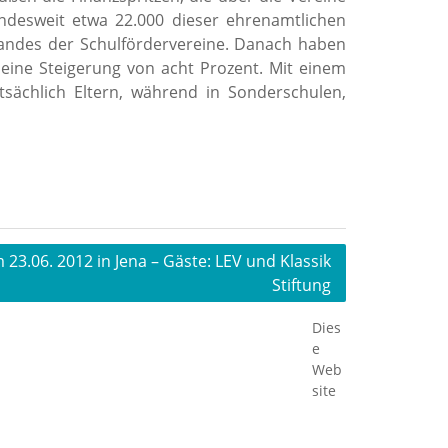
undesweit etwa 22.000 dieser ehrenamtlichen
bandes der Schulfördervereine. Danach haben
08 eine Steigerung von acht Prozent. Mit einem
tsächlich Eltern, während in Sonderschulen,
23.06. 2012 in Jena – Gäste: LEV und Klassik
Stiftung
Dies
e
Web
site