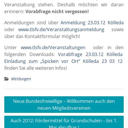
Veranstaltung stehen. Deshalb möchten wir daran
erinnern:
Vorabfrage nicht vergessen!
Anmeldungen sind über
Anmeldung 23.03.12 Kölleda
oder
www.tlsfv.de/Veranstaltungsanmeldung
sowie
über das Kontaktformular möglich!
Unter
www.tlsfv.de/Veranstaltungen
oder in den
folgenden Downloads:
Vorabfrage 23.03.12 Kölleda
Einladung zum „Spicken vor Ort“ Kölleda 23 03 12
finden Sie alle weiteren Infos!
Meldungen
Beitragsnavigation
Neue Bundesfreiwillige – Willkommen auch den
neuen Mitgliedsvereinen
Auch 2012: Fördermittel für Grundschulen – bis 1.
Mai abrufbar !