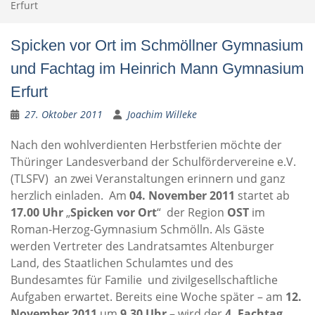
Erfurt
Spicken vor Ort im Schmöllner Gymnasium
und Fachtag im Heinrich Mann Gymnasium
Erfurt
27. Oktober 2011
Joachim Willeke
Nach den wohlverdienten Herbstferien möchte der
Thüringer Landesverband der Schulfördervereine e.V.
(TLSFV) an zwei Veranstaltungen erinnern und ganz
herzlich einladen. Am
04. November 2011
startet ab
17.00 Uhr
„
Spicken vor Ort
“ der Region
OST
im
Roman-Herzog-Gymnasium Schmölln. Als Gäste
werden Vertreter des Landratsamtes Altenburger
Land, des Staatlichen Schulamtes und des
Bundesamtes für Familie und zivilgesellschaftliche
Aufgaben erwartet. Bereits eine Woche später – am
12.
November 2011
um
9.30 Uhr
– wird der
4. Fachtag