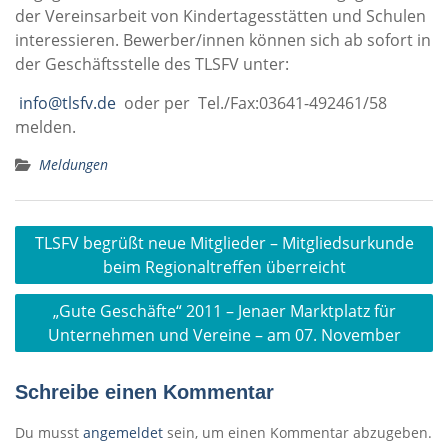
der Vereinsarbeit von Kindertagesstätten und Schulen
interessieren. Bewerber/innen können sich ab sofort in
der Geschäftsstelle des TLSFV unter:
info@tlsfv.de
oder per Tel./Fax:03641-492461/58
melden.
Meldungen
Beitragsnavigation
TLSFV begrüßt neue Mitglieder – Mitgliedsurkunde
beim Regionaltreffen überreicht
„Gute Geschäfte“ 2011 – Jenaer Marktplatz für
Unternehmen und Vereine – am 07. November
Schreibe einen Kommentar
Du musst
angemeldet
sein, um einen Kommentar abzugeben.