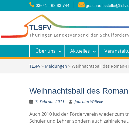
Skip
03641 - 62 83 744
geschaeftsstelle@tlsfv.
to
content
TLSFV
Thüringer Landesverband der Schulförderv
Über uns
Aktuelles
Veranstalt
TLSFV
>
Meldungen
>
Weihnachtsball des Roman-H
Weihnachtsball des Roman
7. Februar 2011
Joachim Willeke
Auch 2010 lud der Förderverein wieder zum t
Schüler und Lehrer sondern auch zahlreiche