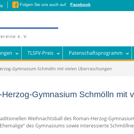
Folgen Sie uns auch auf
Facebook
de
ereine e. V.
ungen
TLSFV-Preis
Patenschaftsprogramm
erzog-Gymnasium Schmölln mit vielen Überraschungen
-Herzog-Gymnasium Schmölln mit v
raditionellen Weihnachtsball des Roman-Herzog-Gymnasiums
 „Ehemalige“ des Gymnasiums sowie interessierte Schmölln