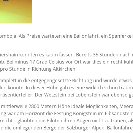
bola. Als Preise warteten eine Ballonfahrt, ein Spanferkel
ershain konnten es kaum fassen. Bereits 35 Stunden nach 
b. Bei minus 17 Grad Celsius vor Ort war dies ein recht kü
 pro Stunde in Richtung Altkirchen.
mplett in die entgegengesetzte Richtung und wurde etwas 
n konnte. In dieser Höhe gab es eine wirklich schon traumh
räsentierteller. Der Wetzstein bei Lobenstein war ebenso g
n mittlerweile 2800 Metern Höhe ideale Möglichkeiten, Mee
ung war am Horizont die Festung Königstein im Elbsandstein
eicht – glaubten die Piloten ihren Augen nicht zu trauen, a
 die umliegenden Berge der Salzburger Alpen. Ballonfahrer