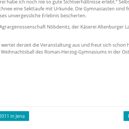
rei habe ich noch nie so gute Sichtverhältnisse erlebt.“ Selb
chnee eine Sekttaufe mit Urkunde. Die Gymnasiasten sind f
s unvergessliche Erlebnis bescherten.
grargenossenschaft Nöbdenitz, der Käserei Altenburger L
ertet derzeit die Veranstaltung aus und freut sich schon h
 Weihnachtsball des Roman-Herzog-Gymnasiums in der Ostt
2011 in Jena