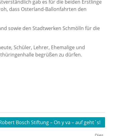
stverständlich gab es für die beiden Erstlinge
roh, dass Osterland-Ballonfahrten den
and sowie den Stadtwerken Schmölln für die
eute, Schüler, Lehrer, Ehemalige und
hüringenhalle begrüßen zu dürfen.
Robert Bosch Stiftung – On y va – auf geht`s!
Dies