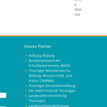
e
Web
site
Unsere Partner
Stiftung Bildung
Bundesverband der
Schulfördervereine (BSFV)
Thüringer Ministerium für
Bildung, Wissenschaft und
Kultur (TMBWK)
Thüringer Ehrenamtsstiftung
Der PARITÄTISCHE Thüringen
Landeselternvertretung
Thüringen
Landesschülervertretung