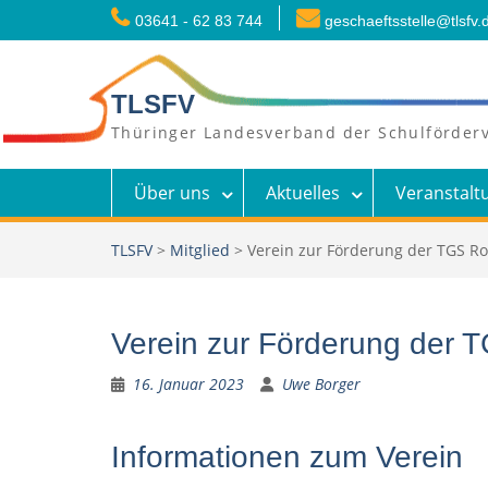
Skip
03641 - 62 83 744
geschaeftsstelle@tlsfv.
to
content
TLSFV
Thüringer Landesverband der Schulförderv
Über uns
Aktuelles
Veranstalt
TLSFV
>
Mitglied
>
Verein zur Förderung der TGS Ro
Verein zur Förderung der 
16. Januar 2023
Uwe Borger
Informationen zum Verein