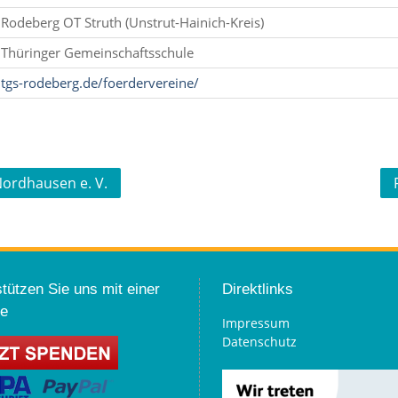
Rodeberg OT Struth (Unstrut-Hainich-Kreis)
Thüringer Gemeinschaftsschule
tgs-rodeberg.de/foerdervereine/
ordhausen e. V.
tützen Sie uns mit einer
Direktlinks
e
Impressum
Datenschutz