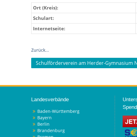
Ort (Kreis):
Schulart:
Internetseite:
Zurück...
Beitragsnavigation
Schulförderverein am Herder-Gymnasium N
Landesverbände
Unters
Spend
Baden-Württemberg
Bayern
Berlin
Brandenburg
Bremen