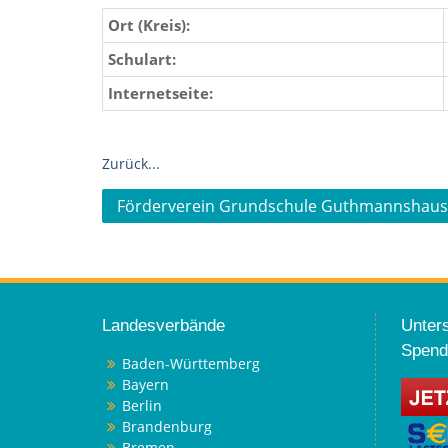
Ort (Kreis):
Schulart:
Internetseite:
Zurück...
Beitragsnavigation
Förderverein Grundschule Guthmannshause
Landesverbände
Unters
Spend
Baden-Württemberg
Bayern
Berlin
Brandenburg
Bremen