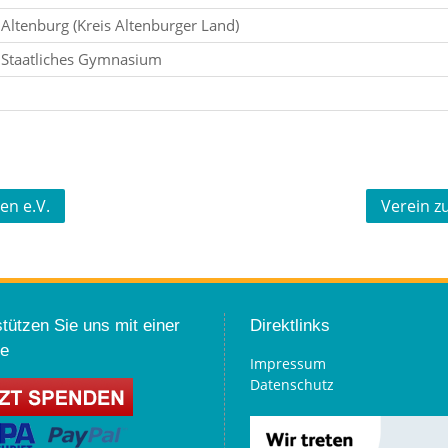
Altenburg (Kreis Altenburger Land)
Staatliches Gymnasium
n e.V.
Verein z
tützen Sie uns mit einer
Direktlinks
e
Impressum
Datenschutz