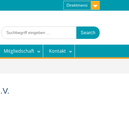
Direktmenü
Search
for:
Mitgliedschaft
Kontakt
.V.