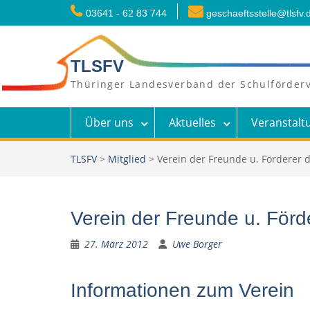
Skip
03641 - 62 83 744
geschaeftsstelle@tlsfv.
to
content
TLSFV
Thüringer Landesverband der Schulförderv
Über uns
Aktuelles
Veranstalt
TLSFV
>
Mitglied
>
Verein der Freunde u. Förderer
Verein der Freunde u. För
27. März 2012
Uwe Borger
Informationen zum Verein