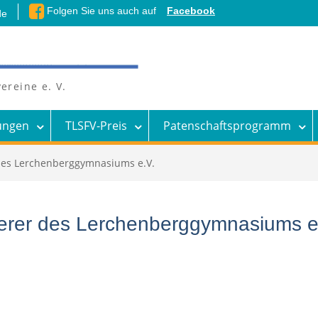
Folgen Sie uns auch auf
Facebook
de
ereine e. V.
ungen
TLSFV-Preis
Patenschaftsprogramm
 des Lerchenberggymnasiums e.V.
derer des Lerchenberggymnasiums e