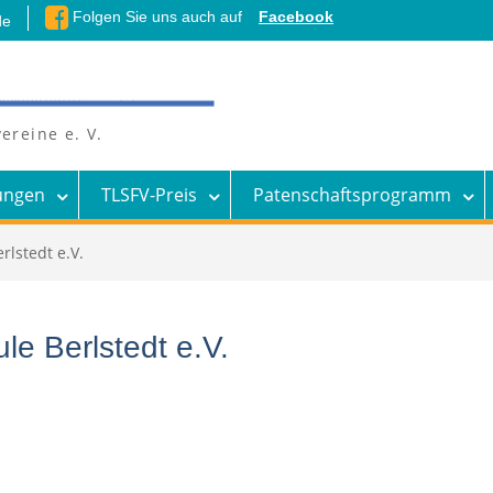
Folgen Sie uns auch auf
Facebook
de
ereine e. V.
ungen
TLSFV-Preis
Patenschaftsprogramm
rlstedt e.V.
le Berlstedt e.V.