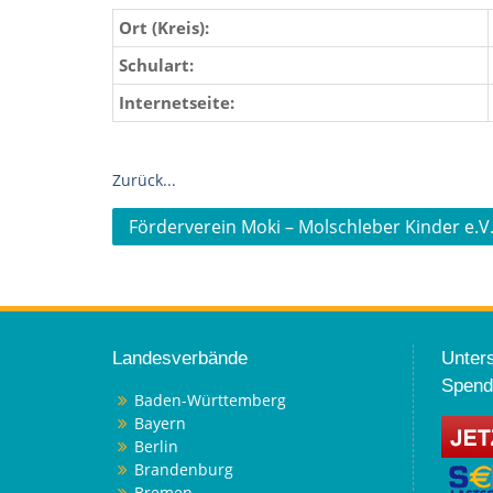
Ort (Kreis):
Schulart:
Internetseite:
Zurück...
Beitragsnavigation
Förderverein Moki – Molschleber Kinder e.V
Landesverbände
Unters
Spend
Baden-Württemberg
Bayern
Berlin
Brandenburg
Bremen