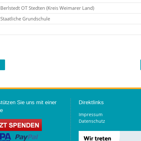
Berlstedt OT Stedten (Kreis Weimarer Land)
Staatliche Grundschule
.
tützen Sie uns mit einer
Direktlinks
e
Impressum
Datenschutz