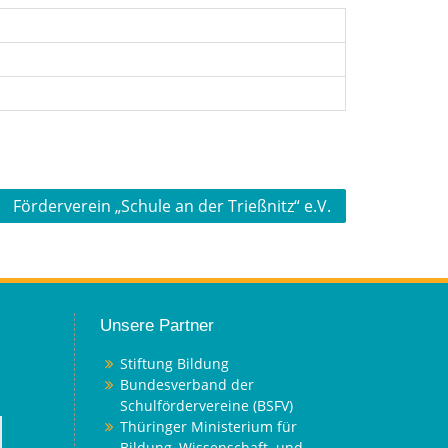
Förderverein „Schule an der Trießnitz“ e.V.
Unsere Partner
Stiftung Bildung
Bundesverband der
Schulfördervereine (BSFV)
Thüringer Ministerium für
Bildung, Wissenschaft und