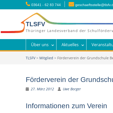
Skip
03641 - 62 83 744
geschaeftsstelle@tlsfv.
to
content
TLSFV
Thüringer Landesverband der Schulförderv
Über uns
Aktuelles
Veranstalt
TLSFV
>
Mitglied
>
Förderverein der Grundschule Be
Förderverein der Grundschu
27. März 2012
Uwe Borger
Informationen zum Verein