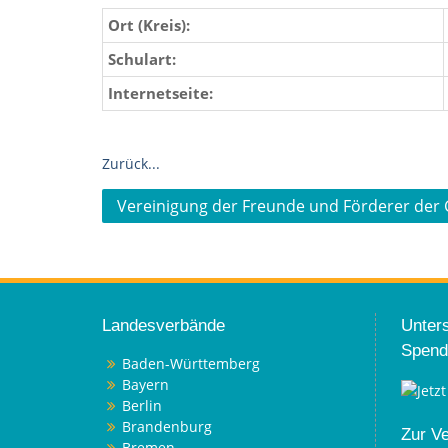
Ort (Kreis):
Schulart:
Internetseite:
Zurück...
Beitragsnavigation
Vereinigung der Freunde und Förderer der 
Landesverbände
Unters
Spend
Baden-Württemberg
Bayern
Berlin
Brandenburg
Zur V
Bremen