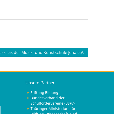
skreis der Musik- und Kunstschule Jena e.V.
Unsere Partner
Stiftung Bildung
Bundesverband der
Schulfördervereine (BSFV)
Thüringer Ministerium für
Bildung, Wissenschaft und