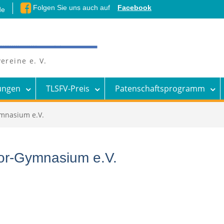
Folgen Sie uns auch auf
Facebook
de
ereine e. V.
ungen
TLSFV-Preis
Patenschaftsprogramm
mnasium e.V.
or-Gymnasium e.V.