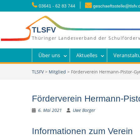
Skip
03641 - 62 83 744
geschaeftsstelle@tlsfv.
to
content
TLSFV
Thüringer Landesverband der Schulförderv
Über uns
Aktuelles
Veranstalt
TLSFV
>
Mitglied
>
Förderverein Hermann-Pistor-Gy
Förderverein Hermann-Pist
6. Mai 2021
Uwe Borger
Informationen zum Verein