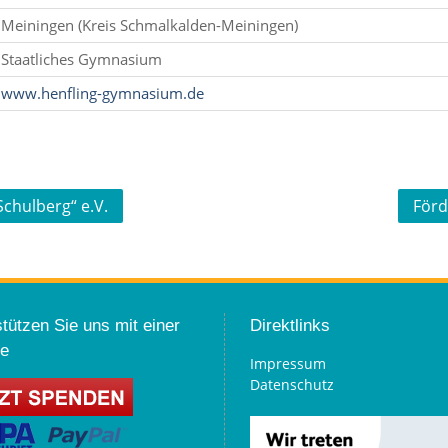
Meiningen (Kreis Schmalkalden-Meiningen)
Staatliches Gymnasium
www.henfling-gymnasium.de
chulberg“ e.V.
Förd
tützen Sie uns mit einer
Direktlinks
e
Impressum
Datenschutz