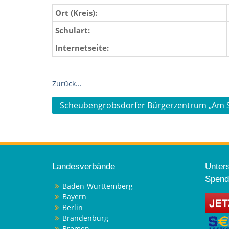
Ort (Kreis):
Schulart:
Internetseite:
Zurück...
Beitragsnavigation
Scheubengrobsdorfer Bürgerzentrum „Am S
Landesverbände
Unters
Spend
Baden-Württemberg
Bayern
Berlin
Brandenburg
Bremen