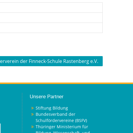
erverein der Finneck-Schule Rastenberg e.V.
Unsere Partner
Stiftung Bildung
Bundesverband der
Schulfördervereine (BSFV)
Thüringer Ministerium für
Bildung, Wissenschaft und