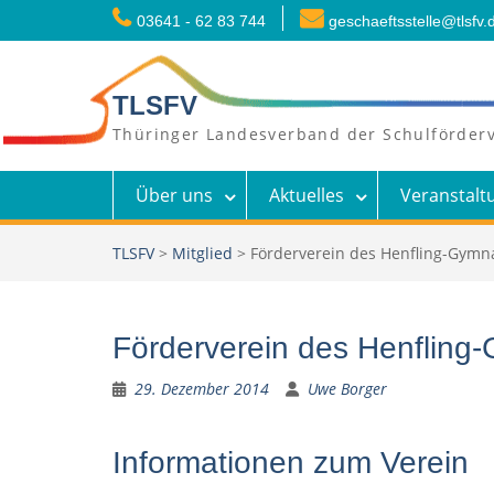
Skip
03641 - 62 83 744
geschaeftsstelle@tlsfv.
to
content
TLSFV
Thüringer Landesverband der Schulförderv
Über uns
Aktuelles
Veranstalt
TLSFV
>
Mitglied
>
Förderverein des Henfling-Gymn
Förderverein des Henfling
29. Dezember 2014
Uwe Borger
Informationen zum Verein