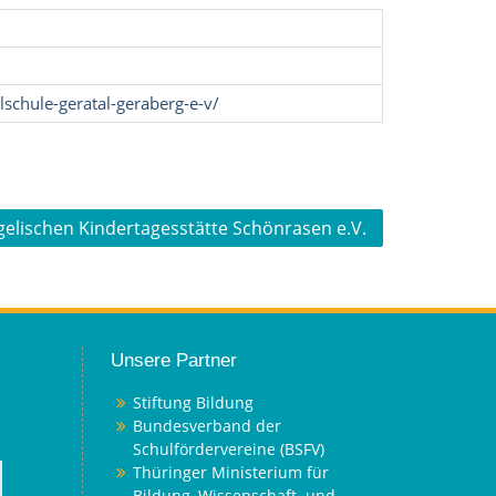
schule-geratal-geraberg-e-v/
gelischen Kindertagesstätte Schönrasen e.V.
Unsere Partner
Stiftung Bildung
Bundesverband der
Schulfördervereine (BSFV)
Thüringer Ministerium für
Bildung, Wissenschaft und