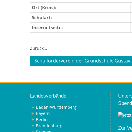
Ort (Kreis):
Schulart:
Internetseite:
Zurück...
Beitragsnavigation
Schulförderverein der Grundschule Gustav S
Landesverbände
Unters
Spend
Baden-Württemberg
Bayern
Berlin
Brandenburg
Zur V
Bremen