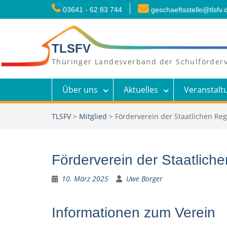
Skip
03641 - 62 83 744
geschaeftsstelle@tlsfv.
to
content
TLSFV
Thüringer Landesverband der Schulförderv
Über uns
Aktuelles
Veranstalt
TLSFV
>
Mitglied
>
Förderverein der Staatlichen Reg
Förderverein der Staatlich
10. März 2025
Uwe Borger
Informationen zum Verein