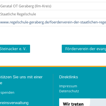
Geratal OT Geraberg (Ilm-Kreis)
Staatliche Regelschule
www.regelschule-geraberg.de/foerderverein-der-staatlichen-regel
teinacker e. V.
Förderverein der evan
tützen Sie uns mit einer
Direktlinks
e
Impressum
Datenschutz
ereinsverwaltung