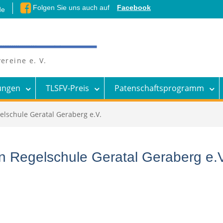
Folgen Sie uns auch auf
Facebook
de
ereine e. V.
ungen
TLSFV-Preis
Patenschaftsprogramm
elschule Geratal Geraberg e.V.
en Regelschule Geratal Geraberg e.V