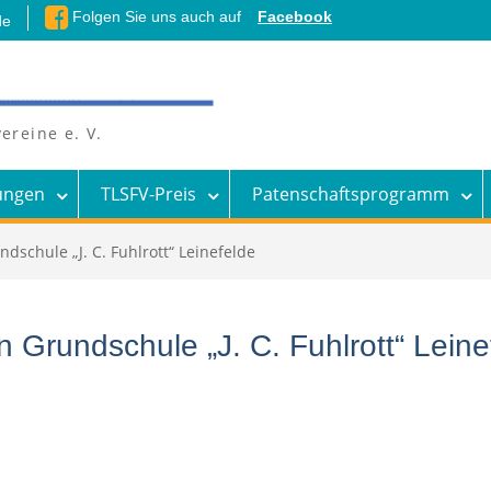
Folgen Sie uns auch auf
Facebook
de
ereine e. V.
ungen
TLSFV-Preis
Patenschaftsprogramm
dschule „J. C. Fuhlrott“ Leinefelde
n Grundschule „J. C. Fuhlrott“ Leine