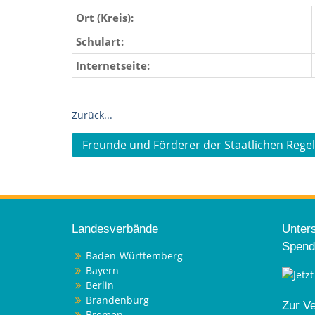
Ort (Kreis):
Schulart:
Internetseite:
Zurück...
Beitragsnavigation
Freunde und Förderer der Staatlichen Regel
Landesverbände
Unters
Spend
Baden-Württemberg
Bayern
Berlin
Brandenburg
Zur V
Bremen