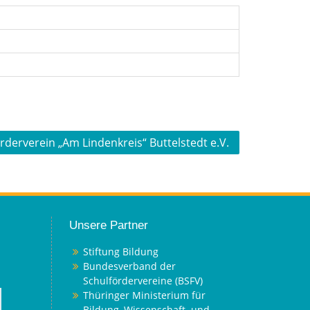
rderverein „Am Lindenkreis“ Buttelstedt e.V.
Unsere Partner
Stiftung Bildung
Bundesverband der
Schulfördervereine (BSFV)
Thüringer Ministerium für
Bildung, Wissenschaft und