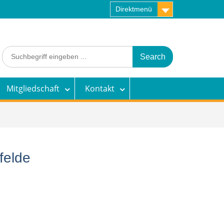
Direktmenü
Search
for:
Mitgliedschaft
Kontakt
felde