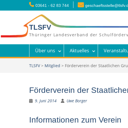
Skip
03641 - 62 83 744
geschaeftsstelle@tlsfv.
to
content
TLSFV
Thüringer Landesverband der Schulförderv
Über uns
Aktuelles
Veranstalt
TLSFV
>
Mitglied
>
Förderverein der Staatlichen Grun
Förderverein der Staatliche
9. Juni 2014
Uwe Borger
Informationen zum Verein