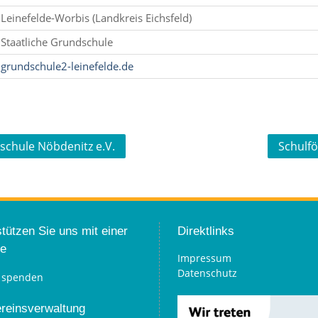
Leinefelde-Worbis (Landkreis Eichsfeld)
Staatliche Grundschule
grundschule2-leinefelde.de
schule Nöbdenitz e.V.
Schulfö
tützen Sie uns mit einer
Direktlinks
e
Impressum
Datenschutz
ereinsverwaltung