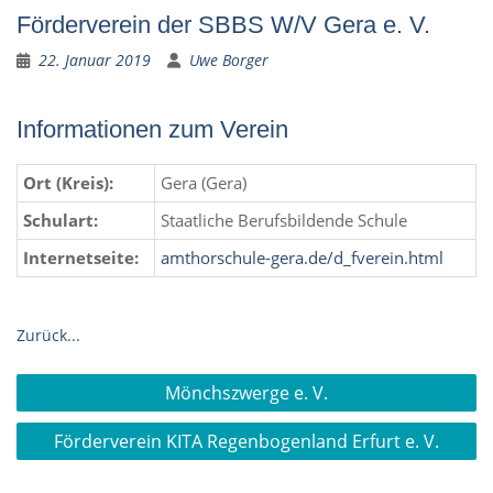
Förderverein der SBBS W/V Gera e. V.
22. Januar 2019
Uwe Borger
Informationen zum Verein
Ort (Kreis):
Gera (Gera)
Schulart:
Staatliche Berufsbildende Schule
Internetseite:
amthorschule-gera.de/d_fverein.html
Zurück...
Beitragsnavigation
Mönchszwerge e. V.
Förderverein KITA Regenbogenland Erfurt e. V.