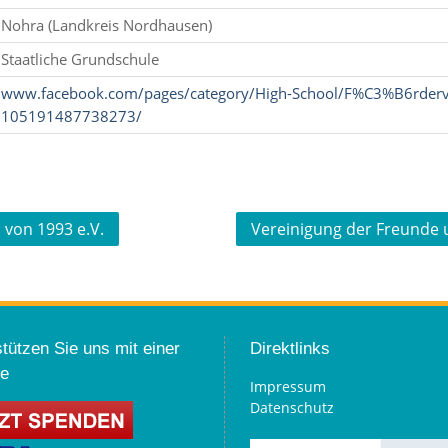
Nohra (Landkreis Nordhausen)
Staatliche Grundschule
www.facebook.com/pages/category/High-School/F%C3%B6rderv
105191487738273/
 von 1993 e.V.
Vereinigung der Freunde 
tützen Sie uns mit einer
Direktlinks
e
Impressum
Datenschutz