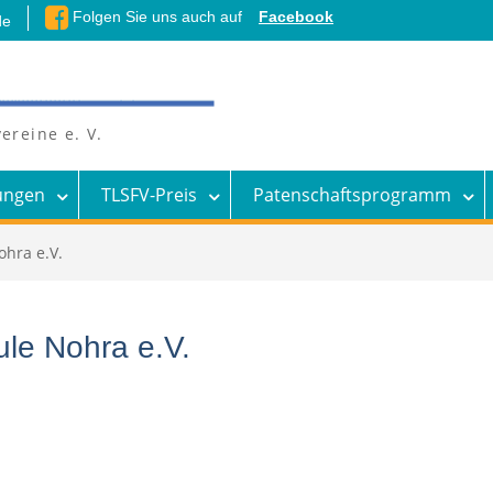
Folgen Sie uns auch auf
Facebook
de
ereine e. V.
ungen
TLSFV-Preis
Patenschaftsprogramm
hra e.V.
le Nohra e.V.