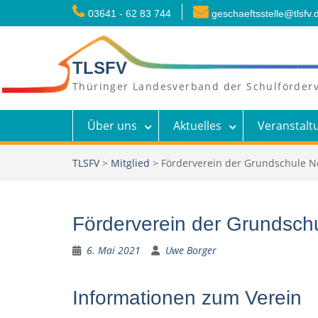
Skip
03641 - 62 83 744
geschaeftsstelle@tlsfv.
to
content
TLSFV
Thüringer Landesverband der Schulförderv
Über uns
Aktuelles
Veranstalt
TLSFV
>
Mitglied
>
Förderverein der Grundschule No
Förderverein der Grundschu
6. Mai 2021
Uwe Borger
Informationen zum Verein