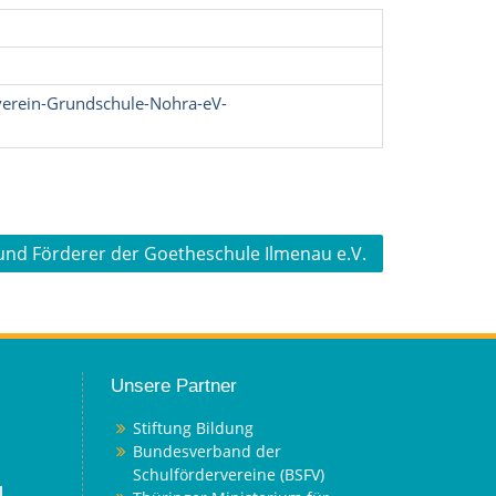
erein-Grundschule-Nohra-eV-
und Förderer der Goetheschule Ilmenau e.V.
Unsere Partner
Stiftung Bildung
Bundesverband der
Schulfördervereine (BSFV)