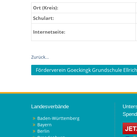
Ort (Kreis):
Schulart:
Internetseite:
Zurück...
Beitragsnavigation
Förderverein Goeckingk Grundschule Ellrich
Landesverbände
Unters
Spend
Baden-Württemberg
Bayern
Berlin