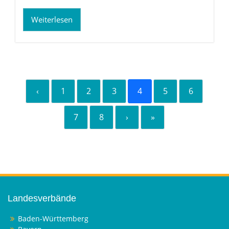
Weiterlesen
‹
1
2
3
4
5
6
7
8
›
»
Landesverbände
Baden-Württemberg