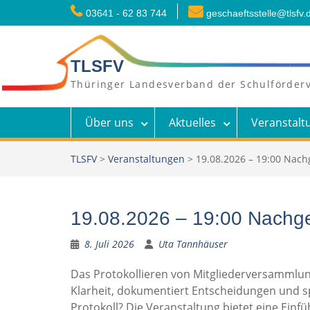
Skip
03641 - 62 83 744
geschaeftsstelle@tlsfv.
to
content
TLSFV
Thüringer Landesverband der Schulförderv
Über uns
Aktuelles
Veranstalt
TLSFV
>
Veranstaltungen
>
19.08.2026 – 19:00 Nach
19.08.2026 – 19:00 Nachgef
8. Juli 2026
Uta Tannhäuser
Das Protokollieren von Mitgliederversammlung
Klarheit, dokumentiert Entscheidungen und sp
Protokoll? Die Veranstaltung bietet eine Einf