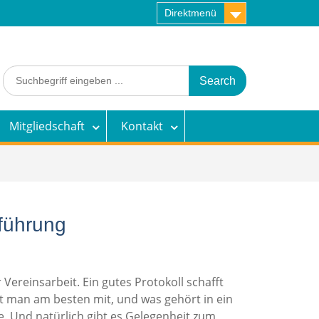
Direktmenü
Search
for:
Mitgliedschaft
Kontakt
lführung
ereinsarbeit. Ein gutes Protokoll schafft
bt man am besten mit, und was gehört in ein
le. Und natürlich gibt es Gelegenheit zum