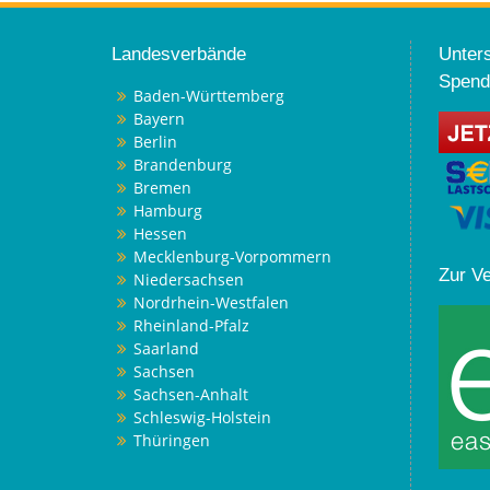
Landesverbände
Unters
Spend
Baden-Württemberg
Bayern
Berlin
Brandenburg
Bremen
Hamburg
Hessen
Mecklenburg-Vorpommern
Zur V
Niedersachsen
Nordrhein-Westfalen
Rheinland-Pfalz
Saarland
Sachsen
Sachsen-Anhalt
Schleswig-Holstein
Thüringen