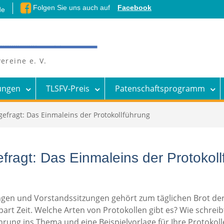
Folgen Sie uns auch auf
Facebook
de
ereine e. V.
ungen
TLSFV-Preis
Patenschaftsprogramm
gefragt: Das Einmaleins der Protokollführung
ragt: Das Einmaleins der Protokol
en und Vorstandssitzungen gehört zum täglichen Brot der V
art Zeit. Welche Arten von Protokollen gibt es? Wie schrei
ührung ins Thema und eine Beispielvorlage für Ihre Protokol