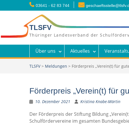
Skip
03641 - 62 83 744
geschaeftsstelle@tlsfv.
to
content
TLSFV
Thüringer Landesverband der Schulförderv
Über uns
Aktuelles
Veranstalt
TLSFV
>
Meldungen
>
Förderpreis „Verein(t) für gu
Förderpreis „Verein(t) für 
10. Dezember 2021
Kristina Knabe-Märtin
Der Förderpreis der Stiftung Bildung „Verein(t)
Schulfördervereine im gesamten Bundesgebiet