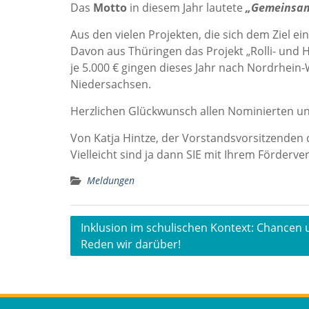
Das
Motto
in diesem Jahr lautete
„Gemeinsam 
Aus den vielen Projekten, die sich dem Ziel 
Davon aus Thüringen das Projekt „Rolli- und 
je 5.000 € gingen dieses Jahr nach Nordrhei
Niedersachsen.
Herzlichen Glückwunsch allen Nominierten un
Von Katja Hintze, der Vorstandsvorsitzenden d
Vielleicht sind ja dann SIE mit Ihrem Förderve
Meldungen
Beitragsnavigation
Inklusion im schulischen Kontext: Chancen
Reden wir darüber!