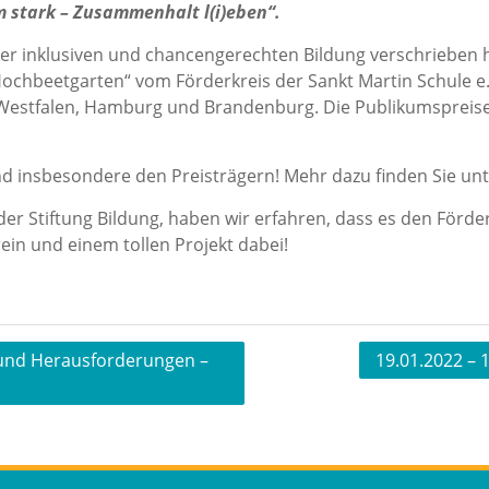
stark – Zusammenhalt l(i)eben“.
einer inklusiven und chancengerechten Bildung verschrieben
Hochbeetgarten“ vom Förderkreis der Sankt Martin Schule e
n-Westfalen, Hamburg und Brandenburg. Die Publikumspreis
d insbesondere den Preisträgern! Mehr dazu finden Sie un
er Stiftung Bildung, haben wir erfahren, dass es den Förde
rein und einem tollen Projekt dabei!
 und Herausforderungen –
19.01.2022 – 