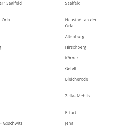
er" Saalfeld
Saalfeld
t Orla
Neustadt an der
Orla
Altenburg
g
Hirschberg
Körner
Gefell
Bleicherode
Zella- Mehlis
Erfurt
-- Göschwitz
Jena