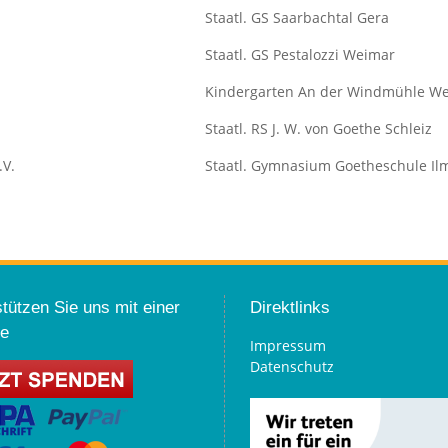
Staatl. GS Saarbachtal Gera
Staatl. GS Pestalozzi Weimar
Kindergarten An der Windmühle W
Staatl. RS J. W. von Goethe Schleiz
.V.
Staatl. Gymnasium Goetheschule I
tützen Sie uns mit einer
Direktlinks
e
Impressum
Datenschutz