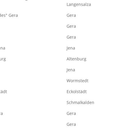
Langensalza
des" Gera
Gera
Gera
Gera
ena
Jena
urg
Altenburg
Jena
Wormstedt
tädt
Eckolstädt
Schmalkalden
ra
Gera
Gera