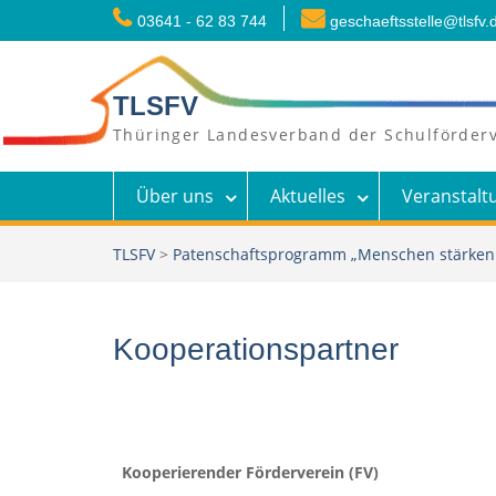
Skip
03641 - 62 83 744
geschaeftsstelle@tlsfv.
to
content
TLSFV
Thüringer Landesverband der Schulförderv
Über uns
Aktuelles
Veranstalt
TLSFV
>
Patenschaftsprogramm „Menschen stärke
Kooperationspartner
Kooperierender Förderverein (FV)