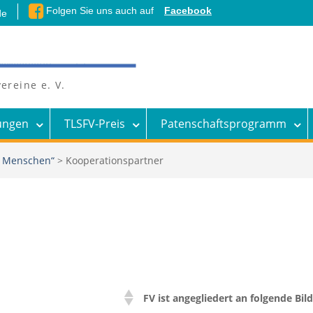
Folgen Sie uns auch auf
Facebook
de
ereine e. V.
ungen
TLSFV-Preis
Patenschaftsprogramm
n Menschen“
>
Kooperationspartner
FV ist angegliedert an folgende Bi