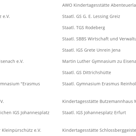
AWO Kindertagesstätte Abenteuerla
 e.V.
Staatl. GS G. E. Lessing Greiz
Staatl. TGS Rodeberg
Staatl. SBBS Wirtschaft und Verwal
Staatl. IGS Grete Unrein Jena
senach e.V.
Martin Luther Gymnasium zu Eisen
Staatl. GS Dittrichshütte
Gymnasium "Erasmus
Staatl. Gymnasium Erasmus Reinhol
V.
Kindertagesstätte Butzemannhaus
lichen IGS Johannesplatz
Staatl. IGS Johannesplatz Erfurt
 Kleinpürschütz e.V.
Kindertagesstätte Schlossberggeist