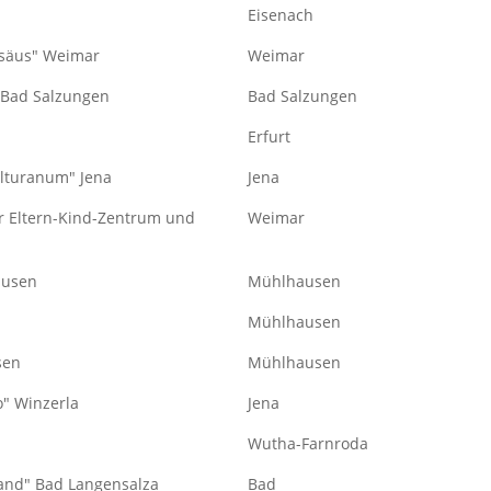
Eisenach
usäus" Weimar
Weimar
 Bad Salzungen
Bad Salzungen
Erfurt
lturanum" Jena
Jena
r Eltern-Kind-Zentrum und
Weimar
ausen
Mühlhausen
Mühlhausen
sen
Mühlhausen
o" Winzerla
Jena
Wutha-Farnroda
land" Bad Langensalza
Bad