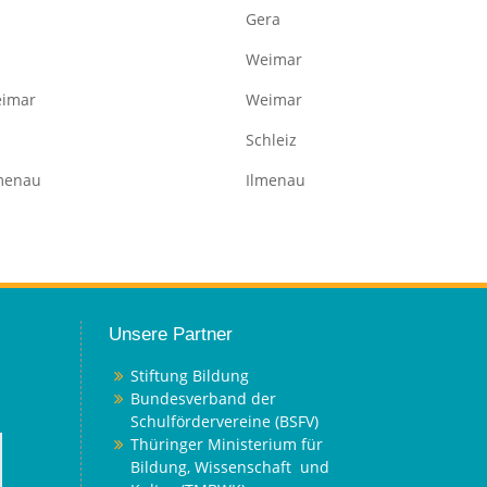
Gera
Weimar
eimar
Weimar
Schleiz
lmenau
Ilmenau
Unsere Partner
Stiftung Bildung
Bundesverband der
Schulfördervereine (BSFV)
Thüringer Ministerium für
Bildung, Wissenschaft und