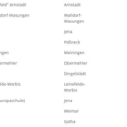
feld" Arnstadt
Arnstadt
lldorf-Wasungen
Walldorf-
Wasungen
Jena
Pößneck
ingen
Meiningen
bermehler
Obermehler
Dingelstädt
elde-Worbis
Leinefelde-
Worbis
(Europaschule)
Jena
Weimar
Gotha