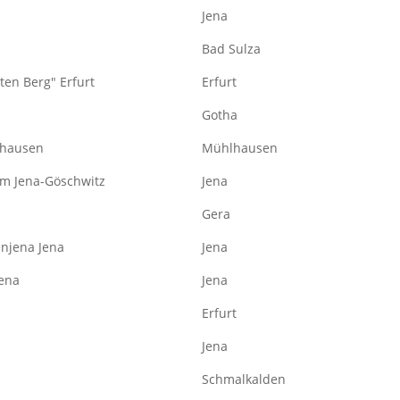
Jena
Bad Sulza
ten Berg" Erfurt
Erfurt
Gotha
lhausen
Mühlhausen
um Jena-Göschwitz
Jena
Gera
enjena Jena
Jena
Jena
Jena
Erfurt
Jena
Schmalkalden