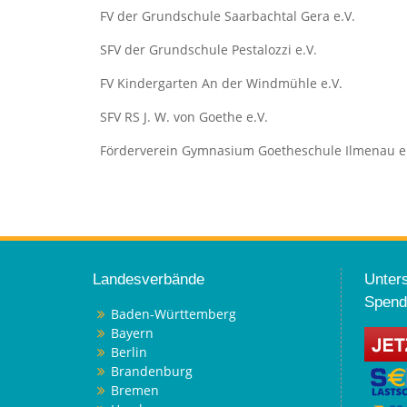
FV der Grundschule Saarbachtal Gera e.V.
SFV der Grundschule Pestalozzi e.V.
FV Kindergarten An der Windmühle e.V.
SFV RS J. W. von Goethe e.V.
Förderverein Gymnasium Goetheschule Ilmenau e
Landesverbände
Unters
Spend
Baden-Württemberg
Bayern
Berlin
Brandenburg
Bremen