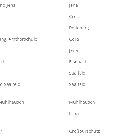
nd Jena
Jena
Greiz
Rodeberg
tung, Amthorschule
Gera
Jena
ach
Eisenach
Saalfeld
d Saalfeld
Saalfeld
 Mühlhausen
Mühlhausen
Erfurt
er
Großpürschütz