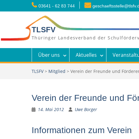
Skip
03641 - 62 83 744
geschaeftsstelle@tlsfv.
to
content
TLSFV
Thüringer Landesverband der Schulförderv
Über uns
Aktuelles
Veranstalt
TLSFV
>
Mitglied
>
Verein der Freunde und Fördere
Verein der Freunde und Fö
14. Mai 2012
Uwe Borger
Informationen zum Verein