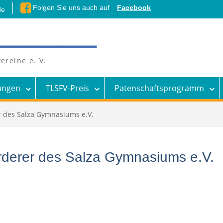
Folgen Sie uns auch auf
Facebook
de
ereine e. V.
ungen
TLSFV-Preis
Patenschaftsprogramm
r des Salza Gymnasiums e.V.
rderer des Salza Gymnasiums e.V.