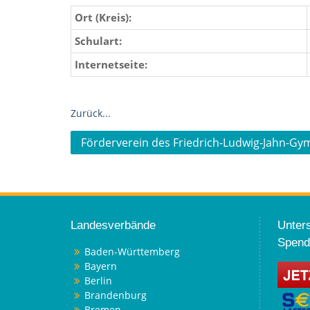
Ort (Kreis):
Schulart:
Internetseite:
Zurück...
Beitragsnavigation
Förderverein des Friedrich-Ludwig-Jahn-G
Landesverbände
Unters
Spend
Baden-Württemberg
Bayern
Berlin
Brandenburg
Bremen