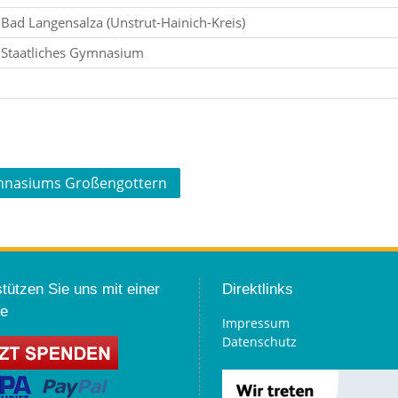
Bad Langensalza (Unstrut-Hainich-Kreis)
Staatliches Gymnasium
ymnasiums Großengottern
tützen Sie uns mit einer
Direktlinks
e
Impressum
Datenschutz