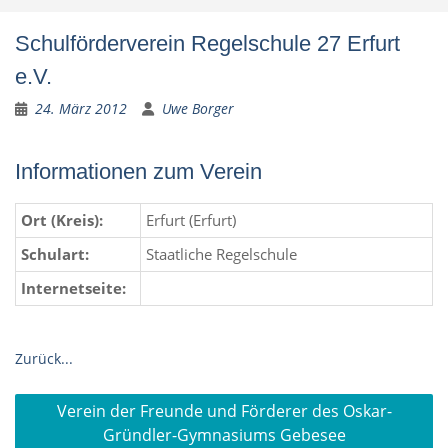
Schulförderverein Regelschule 27 Erfurt
e.V.
24. März 2012
Uwe Borger
Informationen zum Verein
Ort (Kreis):
Erfurt (Erfurt)
Schulart:
Staatliche Regelschule
Internetseite:
Zurück...
Beitragsnavigation
Verein der Freunde und Förderer des Oskar-
Gründler-Gymnasiums Gebesee